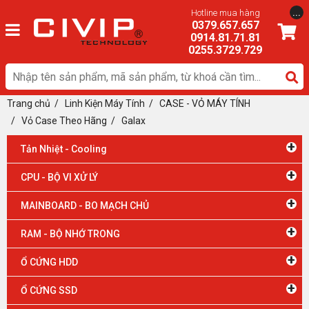
...
Hotline mua hàng
0379.657.657
0914.81.71.81
0255.3729.729
Trang chủ
/
Linh Kiện Máy Tính
/
CASE - VỎ MÁY TÍNH
/ Vỏ Case Theo Hãng
/
Galax
+
Tản Nhiệt - Cooling
+
CPU - BỘ VI XỬ LÝ
+
MAINBOARD - BO MẠCH CHỦ
+
RAM - BỘ NHỚ TRONG
+
Ổ CỨNG HDD
+
Ổ CỨNG SSD