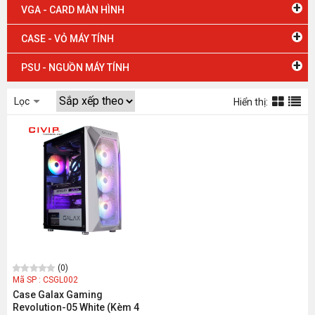
+
VGA - CARD MÀN HÌNH
+
CASE - VỎ MÁY TÍNH
+
PSU - NGUỒN MÁY TÍNH
Lọc
Hiển thị:
(0)
Mã SP : CSGL002
Case Galax Gaming
Revolution-05 White (Kèm 4