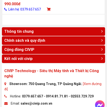
quạt RGB, ATX / mATX / mITX)
990.000đ
Liên hệ: 0379.657.657
Thông tin chung
Chính sách và quy định
Cộng đồng CIVIP
Kết nối với civip
CIVIP Technology - Siêu thị Máy tính và Thiết bị Công
nghệ
Showroom: 750 Quang Trung, TP Quảng Ngãi.
[Xem đường
đi]
Hotline:
0379.657.657 - 0914.81.71.81 - 02553.729.729
Email:
sales@civip.com.vn