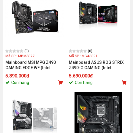
(0)
(0)
Mã SP : MBMS077
Mã SP : MBAS091
Mainboard MSI MPG Z490
Mainboard ASUS ROG STRIX
GAMING EDGE WF (Intel
Z490-G GAMING (Intel
Z490/Socket 1200/ATX/4 khe
Z490/Socket 1200/mATX/4
5.890.000đ
5.690.000đ
RAM DDR4)
khe RAM DDR4)
Còn hàng
Còn hàng