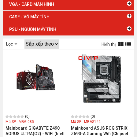
+
VGA - CARD MÀN HÌNH
+
CASE - VỎ MÁY TÍNH
+
PSU - NGUỒN MÁY TÍNH
Lọc
Hiển thị:
(0)
(0)
Mã SP : MBGI085
Mã SP : MBAS142
Mainboard GIGABYTE Z490
Mainboard ASUS ROG STRIX
AORUS ULTRA(G2) - WIFI (Inetl
Z590-A Gaming Wifi (Chipset