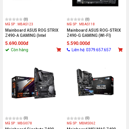
(0)
(0)
Mã SP : MBAS123
Mã SP : MBAS118
Mainboard ASUS ROG STRIX
Mainboard ASUS ROG-STRIX
Z490-A GAMING (Intel
Z490-G GAMING (WI-FI)
Z490/Socket 1200/ATX/4 khe
(Chipset Z490/LGA 1200/M-
5.690.000đ
5.590.000đ
RAM DDR4)
ATX/4 Khe Ram)
Còn hàng
Liên hệ: 0379.657.657
(0)
(0)
Mã SP : MBGI078
Mã SP : MBMS062