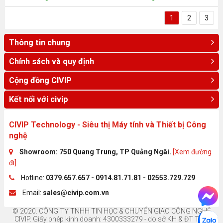
1
2
3
Thông tin chung
Chính sách và quy định
Cộng đồng CIVIP
Kết nối với civip
CIVIP Technology - Siêu thị Máy tính và Thiết bị Công
nghệ
Showroom: 750 Quang Trung, TP Quảng Ngãi.
[Xem đường
đi]
Hotline:
0379.657.657 - 0914.81.71.81 - 02553.729.729
Email:
sales@civip.com.vn
© 2020. CÔNG TY TNHH TIN HỌC & CHUYỂN GIAO CÔNG NGHỆ
CIVIP. Giấy phép kinh doanh: 4300333279 - do sở KH & ĐT Tỉnh