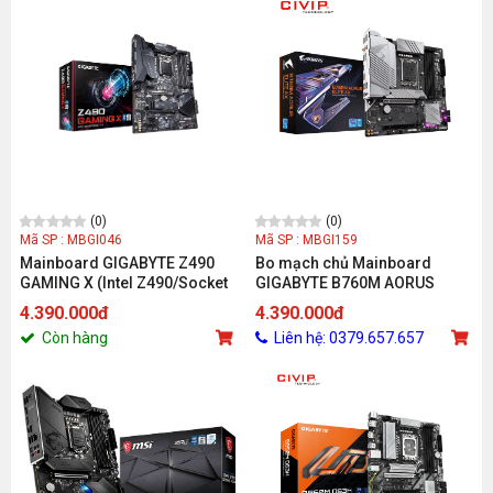
(0)
(0)
Mã SP : MBGI046
Mã SP : MBGI159
Mainboard GIGABYTE Z490
Bo mạch chủ Mainboard
GAMING X (Intel Z490/Socket
GIGABYTE B760M AORUS
1200/ATX/4 khe RAM DDR4)
ELITE AX DDR5 (Chipset B760,
4.390.000đ
4.390.000đ
Socket Intel LGA1700, DDR5,
Còn hàng
Liên hệ: 0379.657.657
DP / HDMI, mATX)