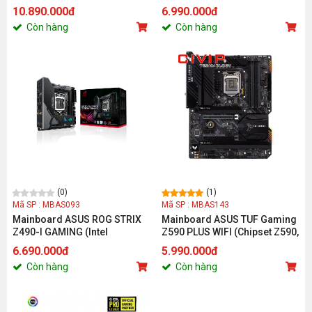
Z490/Socket 1200/ATX/4 khe
Z590, CPU Intel LGA 1200,
10.890.000đ
6.990.000đ
RAM DDR4)
DDR4, ATX, Type C, HDMI / DP)
Còn hàng
Còn hàng
(0)
(1)
Mã SP : MBAS093
Mã SP : MBAS143
Mainboard ASUS ROG STRIX
Mainboard ASUS TUF Gaming
Z490-I GAMING (Intel
Z590 PLUS WIFI (Chipset Z590,
Z490/Socket 1200/mITX/2 khe
CPU Intel LGA 1200, DDR4, ATX,
6.690.000đ
5.990.000đ
Ram DDR4)
Type C, HDMI / DP)
Còn hàng
Còn hàng