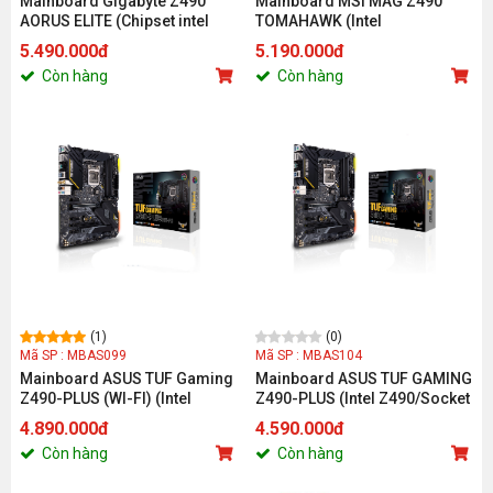
Mainboard Gigabyte Z490
Mainboard MSI MAG Z490
AORUS ELITE (Chipset intel
TOMAHAWK (Intel
Z490/Socket LGA1200/Ram
Z490/Socket 1200/ATX/4 khe
5.490.000đ
5.190.000đ
DDR4/ ATX)
RAM DDR4)
Còn hàng
Còn hàng
(1)
(0)
Mã SP : MBAS099
Mã SP : MBAS104
Mainboard ASUS TUF Gaming
Mainboard ASUS TUF GAMING
Z490-PLUS (WI-FI) (Intel
Z490-PLUS (Intel Z490/Socket
Z490/Socket 1200/ATX/4 khe
1200/ATX/4 khe RAM DDR4)
4.890.000đ
4.590.000đ
RAM DDR4)
Còn hàng
Còn hàng