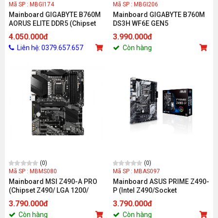
Mã SP : MBGI174
Mã SP : MBGI206
Mainboard GIGABYTE B760M
Mainboard GIGABYTE B760M
AORUS ELITE DDR5 (Chipset
DS3H WF6E GEN5
B760, Socket Intel LGA1700,
4.050.000đ
3.990.000đ
DDR5, DP / HDMI, mATX)
Liên hệ: 0379.657.657
Còn hàng
(0)
(0)
Mã SP : MBMS080
Mã SP : MBAS097
Mainboard MSI Z490-A PRO
Mainboard ASUS PRIME Z490-
(Chipset Z490/ LGA 1200/
P (Intel Z490/Socket
DDR4 4 Khe/ ATX)
1200/ATX/4 khe RAM DDR4)
3.790.000đ
3.790.000đ
Còn hàng
Còn hàng