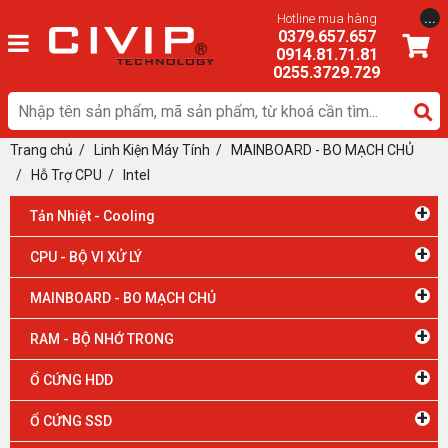
...
Hotline mua hàng
0379.657.657
0914.81.71.81
0255.3729.729
Trang chủ
/
Linh Kiện Máy Tính
/
MAINBOARD - BO MẠCH CHỦ
/ Hỗ Trợ CPU
/
Intel
+
Tản Nhiệt - Cooling
+
CPU - BỘ VI XỬ LÝ
+
MAINBOARD - BO MẠCH CHỦ
+
RAM - BỘ NHỚ TRONG
+
Ổ CỨNG HDD
+
Ổ CỨNG SSD