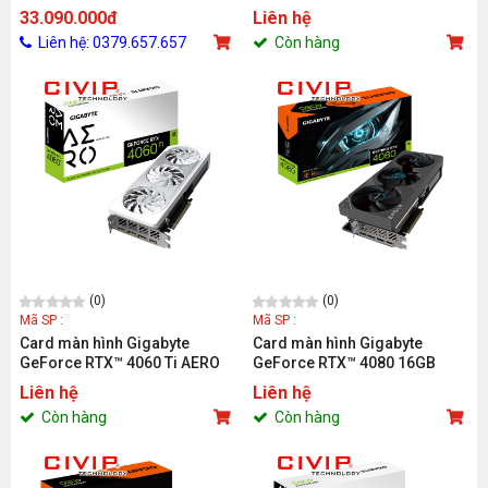
OC 16G GDDR7 (GV-
GAMING OC 16G (GV-
33.090.000đ
Liên hệ
N507TEAGLE OC-16GD)
N406TGAMING OC-16GD)
Liên hệ: 0379.657.657
Còn hàng
(0)
(0)
Mã SP :
Mã SP :
Card màn hình Gigabyte
Card màn hình Gigabyte
GeForce RTX™ 4060 Ti AERO
GeForce RTX™ 4080 16GB
OC 16G (GV-N406TAERO OC-
EAGLE OC (GV-N4080EAGLE
Liên hệ
Liên hệ
16GD)
OC-16GD)
Còn hàng
Còn hàng