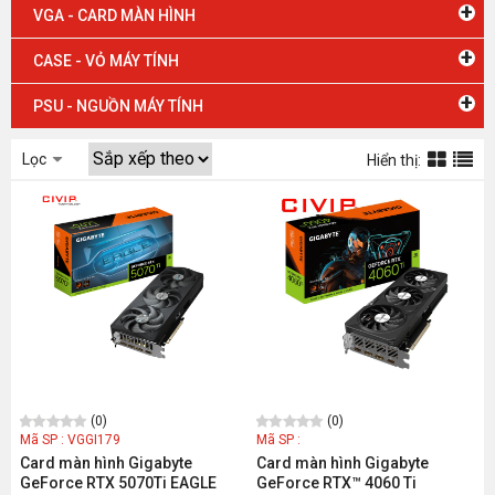
+
VGA - CARD MÀN HÌNH
+
CASE - VỎ MÁY TÍNH
+
PSU - NGUỒN MÁY TÍNH
Lọc
Hiển thị:
(0)
(0)
Mã SP : VGGI179
Mã SP :
Card màn hình Gigabyte
Card màn hình Gigabyte
GeForce RTX 5070Ti EAGLE
GeForce RTX™ 4060 Ti