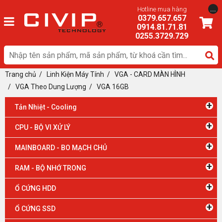
...
Hotline mua hàng
0379.657.657
0914.81.71.81
0255.3729.729
Trang chủ
/
Linh Kiện Máy Tính
/
VGA - CARD MÀN HÌNH
/ VGA Theo Dung Lượng
/
VGA 16GB
+
Tản Nhiệt - Cooling
+
CPU - BỘ VI XỬ LÝ
+
MAINBOARD - BO MẠCH CHỦ
+
RAM - BỘ NHỚ TRONG
+
Ổ CỨNG HDD
+
Ổ CỨNG SSD