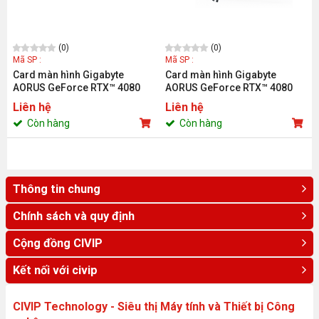
(0)
(0)
Mã SP :
Mã SP :
Card màn hình Gigabyte
Card màn hình Gigabyte
AORUS GeForce RTX™ 4080
AORUS GeForce RTX™ 4080
16GB MASTER (GV-
16GB XTREME WATERFORCE
Liên hệ
Liên hệ
N4080AORUS M-16GD)
WB (GV-N4080AORUSX WB-
Còn hàng
Còn hàng
16GD)
Thông tin chung
Chính sách và quy định
Cộng đồng CIVIP
Kết nối với civip
CIVIP Technology - Siêu thị Máy tính và Thiết bị Công