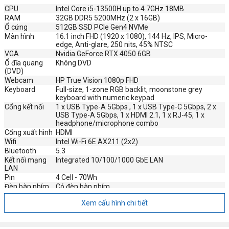
CPU
Intel Core i5-13500H up to 4.7GHz 18MB
RAM
32GB DDR5 5200MHz (2 x 16GB)
Ổ cứng
512GB SSD PCIe Gen4 NVMe
Màn hình
16.1 inch FHD (1920 x 1080), 144 Hz, IPS, Micro-
edge, Anti-glare, 250 nits, 45% NTSC
VGA
Nvidia GeForce RTX 4050 6GB
Ổ đĩa quang
Không DVD
(DVD)
Webcam
HP True Vision 1080p FHD
Keyboard
Full-size, 1-zone RGB backlit, moonstone grey
keyboard with numeric keypad
Cổng kết nối
1 x USB Type-A 5Gbps , 1 x USB Type-C 5Gbps, 2 x
USB Type-A 5Gbps, 1 x HDMI 2.1, 1 x RJ-45, 1 x
headphone/microphone combo
Cổng xuất hình
HDMI
Wifi
Intel Wi-Fi 6E AX211 (2x2)
Bluetooth
5.3
Kết nối mạng
Integrated 10/100/1000 GbE LAN
LAN
Pin
4 Cell - 70Wh
Đèn bàn phím
Có đèn bàn phím
Phụ kiện kèm
Full box
Xem cấu hình chi tiết
theo
Bảo mật
Không bảo mật vân tay
Âm thanh
Audio by B&O, Dual speakers, HP Audio Boost