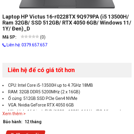
Laptop HP Victus 16-r0228TX 9Q979PA (i5 13500H/
Ram 32GB/ SSD 512GB/ RTX 4050 6GB/ Windows 11/
1Y/ Đen)_D
Mã SP:
(
0
)
Liên hệ: 0379.657.657
Liên hệ để có giá tốt hơn
CPU: Intel Core i5-13500H up to 4.7GHz 18MB
RAM: 32GB DDR5 5200MHz (2 x 16GB)
Ổ cứng: 512GB SSD PCIe Gen4 NVMe
VGA: Nvidia GeForce RTX 4050 6GB
Màn hình: 16.1 inch FHD (1920 x 1080), 144 Hz, IPS, Micro-edge,
Xem thêm >
Anti-glare, 250 nits, 45% NTSC
Bảo hành:
12 tháng
OS: Windows 11 Home