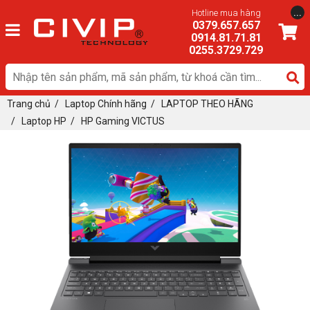
...
Hotline mua hàng
0379.657.657
0914.81.71.81
0255.3729.729
Trang chủ
/
Laptop Chính hãng
/
LAPTOP THEO HÃNG
/
Laptop HP
/
HP Gaming VICTUS