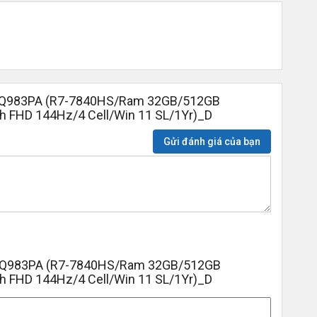
9Q983PA (R7-7840HS/Ram 32GB/512GB
h FHD 144Hz/4 Cell/Win 11 SL/1Yr)_D
Gửi đánh giá của bạn
9Q983PA (R7-7840HS/Ram 32GB/512GB
h FHD 144Hz/4 Cell/Win 11 SL/1Yr)_D