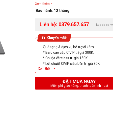
Xem thêm >
anti-glare, 250 nits
Bảo hành:
12 tháng
VGA: NVIDIA GeForce RTX 3050 6GB GDDR
Pin: 4Cell 70WHrs
Màu sắc: Color Black (Đen)
Liên hệ: 0379.657.657
[Giá đã có V
Keyboad 1-zone RGB backlit
Cân nặng: 2.33kg
Khuyến mãi:
OS: Windows 11 Home SL
Quà tặng & dịch vụ hỗ trợ đi kèm:
* Balo cao cấp CIVIP trị giá 300K.
* Chuột Wireless trị giá 150K.
* Lót chuột CIVIP siêu bền trị giá 30K.
Xem thêm >
ĐẶT MUA NGAY
Miễn phí giao hàng, thanh toán linh hoạt