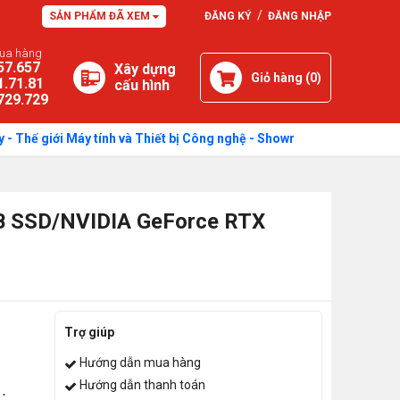
/
SẢN PHẨM ĐÃ XEM
ĐĂNG KÝ
ĐĂNG NHẬP
mua hàng
57.657
Xây dựng
Giỏ hàng (
0
)
1.71.81
cấu hình
729.729
giới Máy tính và Thiết bị Công nghệ - Showroom: 750 Quang Trung, P
 SSD/NVIDIA GeForce RTX
Trợ giúp
Hướng dẫn mua hàng
Hướng dẫn thanh toán
dge,