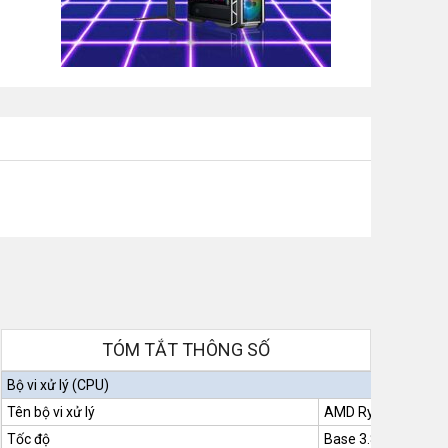
TÓM TẮT THÔNG SỐ
Bộ vi xử lý (CPU)
Tên bộ vi xử lý
AMD
Ryzen 7-784
Tốc độ
Base 3.8GHz Up to 