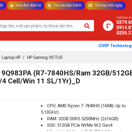
ến
Hoá đơn điện tử
Tra cứu bảo hành
Tin hay mỗi ngày
TƯ VẤN LAPTOP - THIẾT BỊ VĂN PHÒNG
Hotline 
0379.6
0914.8
0255.3
CIVIP Technology - Thế 
/
Laptop HP
/
HP Gaming VICTUS
X 9Q983PA (R7-7840HS/Ram 32GB/512GB
4 Cell/Win 11 SL/1Yr)_D
CPU: AMD Ryzen 7-7840HS (16MB, Up to
5.10GHz)
RAM: 32GB DDR5 5200MHz (2x16GB)
SSD: 512GB PCIe NVMe M.2 Gen4
Màn hình: 16.1 inch FHD IPS 144Hz, micro-e