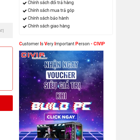
Chính sách đổi trả hàng
Chính sách mua trả góp
6
Chính sách bảo hành
Chính sách giao hàng
AT]
C
ustomer
I
s
V
ery
I
mportant
P
erson
- CIVIP