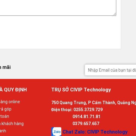
n mãi
À QUY ĐỊNH
TRỤ SỞ CIVIP Technology
àng online
750 Quang Trung, P Cẩm Thành, Quảng N
rả góp
Điện thoại: 0255.3729.729
 toán
0914.81.71.81
n khách hàng
0379.657.657
ành
Chat Zalo: CIVIP Technology