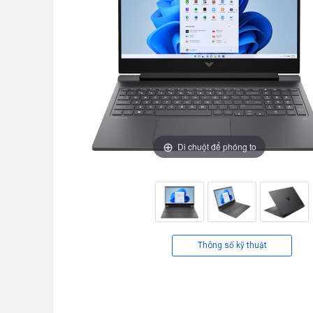
Di chuột để phóng to
Thông số kỹ thuật