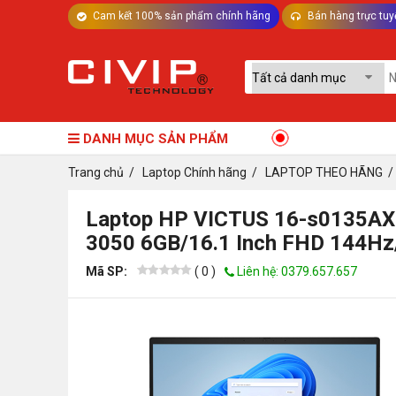
Cam kết 100% sản phẩm chính hãng
Bán hàng trực tuy
TƯ VẤN MÁY TÍNH BÀN - LINH KIỆN
DANH MỤC SẢN PHẨM
Trang chủ
/
Laptop Chính hãng
/
LAPTOP THEO HÃNG
Laptop HP VICTUS 16-s0135A
3050 6GB/16.1 Inch FHD 144Hz/
Mã SP:
(
0
)
Liên hệ: 0379.657.657