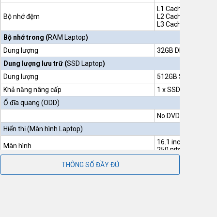
L1 Cache: 512KB
Bộ nhớ đệm
L2 Cache: 8MB
L3 Cache: 16MB
Bộ nhớ trong (
RAM Laptop
)
Dung lượng
32GB DDR5
5200MH
Dung lượng lưu trữ (
SSD Laptop
)
®
Dung lượng
512GB SSD
PCIe
N
®
Khả năng nâng cấp
1 x SSD PCIe
NVMe
Ổ đĩa quang (ODD)
No DVD
Hiển thị (
Màn hình Laptop
)
16.1 inch FHD IPS
1
Màn hình
250 nits, 45% NTSC
Độ phân giải
FHD (1920 x 1080)
THÔNG SỐ ĐẦY ĐỦ
Đồ Họa (VGA)
®
NVIDIA
GeForce
R
Bộ xử lý
Radeon™ Graphics
Tự động chuyển ca
Công nghệ