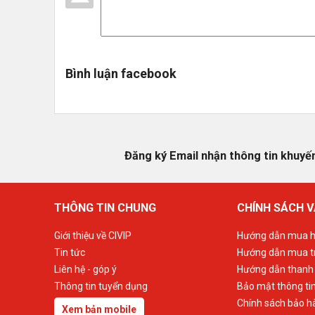
Bình luận facebook
Đăng ký Email nhận thông tin khuyế
THÔNG TIN CHUNG
CHÍNH SÁCH V
Giới thiệu về CIVIP
Hướng dẫn mua h
Tin tức
Hướng dẫn mua t
Liên hệ - góp ý
Hướng dẫn thanh
Thông tin tuyển dụng
Bảo mật thông ti
Chính sách bảo h
Xem bản mobile