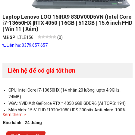
Laptop Lenovo LOQ 15IRX9 83DV00D5VN (Intel Core
i7-13650HX |RTX 4050 | 16GB | 512GB | 15.6 inch FHD
| Win 11 | Xám)
Mã SP:
LTLE156
(
0
)
Liên hệ: 0379.657.657
Liên hệ để có giá tốt hơn
CPU: Intel Core i7-13650HX (14 nhân 20 luồng, upto 4.9GHz,
24MB)
VGA: NVIDIA® GeForce RTX™ 4050 6GB GDDR6 (AI TOPS: 194)
Màn hình: 15.6" FHD (1920x1080) IPS 300nits Anti-glare, 100%
Xem thêm >
sRGB, 144Hz, G-SYNC®
Bảo hành:
24 tháng
RAM: 1x 16GB SO-DIMM DDR5-4800 (2 slots up to 32GB)
Ổ cứng: 512GB SSD M.2 2242 PCIe® 4.0x4 NVMe®