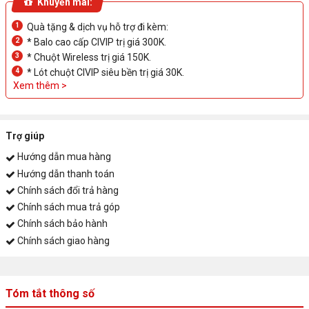
Khuyến mãi:
Pin: 60Wh
Cân nặng: 2.38 kg
1
Quà tặng & dịch vụ hỗ trợ đi kèm:
Tính năng: 4-Zone RGB Backlit, English
2
* Balo cao cấp CIVIP trị giá 300K.
Màu sắc: Xám
3
* Chuột Wireless trị giá 150K.
OS: Windows 11 Home
4
* Lót chuột CIVIP siêu bền trị giá 30K.
Xem thêm >
Trợ giúp
Hướng dẫn mua hàng
Hướng dẫn thanh toán
Chính sách đổi trả hàng
Chính sách mua trả góp
Chính sách bảo hành
Chính sách giao hàng
Tóm tắt thông số