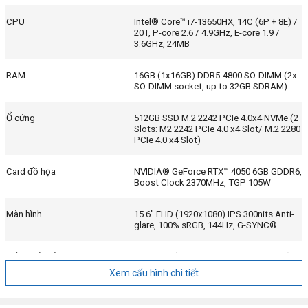
CPU
Intel® Core™ i7-13650HX, 14C (6P + 8E) /
20T, P-core 2.6 / 4.9GHz, E-core 1.9 /
3.6GHz, 24MB
RAM
16GB (1x16GB) DDR5-4800 SO-DIMM (2x
SO-DIMM socket, up to 32GB SDRAM)
Ổ cứng
512GB SSD M.2 2242 PCIe 4.0x4 NVMe (2
Slots: M2 2242 PCIe 4.0 x4 Slot/ M.2 2280
PCIe 4.0 x4 Slot)
Card đồ họa
NVIDIA® GeForce RTX™ 4050 6GB GDDR6,
Boost Clock 2370MHz, TGP 105W
Màn hình
15.6" FHD (1920x1080) IPS 300nits Anti-
glare, 100% sRGB, 144Hz, G-SYNC®
Cổng kết nối
3x USB-A (USB 5Gbps / USB 3.2 Gen 1)
1x USB-C® (USB 10Gbps / USB 3.2 Gen
Xem cấu hình chi tiết
2), with PD 140W and DisplayPort™ 1.4
1x HDMI® 2.1, up to 8K/60Hz
1x Headphone / microphone combo jack