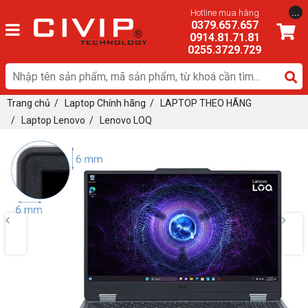
...
Hotline mua hàng
0379.657.657
0914.81.71.81
0255.3729.729
Trang chủ
/
Laptop Chính hãng
/
LAPTOP THEO HÃNG
/
Laptop Lenovo
/
Lenovo LOQ