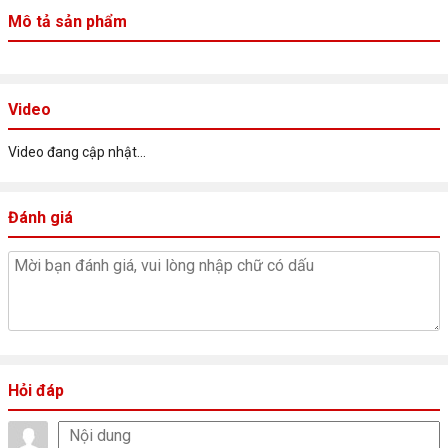
(3.5mm)
Mô tả sản phẩm
1x Ethernet (RJ-45)
1x Power connector
Bàn phím
4-Zone RGB Backlit, English
Video
Audio
High Definition (HD) Audio, Realtek®
ALC3287 codec
Video đang cập nhật...
Chuẩn Lan
100/1000M
Đánh giá
Wifi + Bluetooth
Wi-Fi 6 11ax, 2x2 + BT5.1
Webcam
FHD 1080p with E-shutter
Hệ điều hành
Windows 11 Home
Pin
Integrated 60Wh (4 Cell)
Hỏi đáp
Trọng lượng
2.4 kg