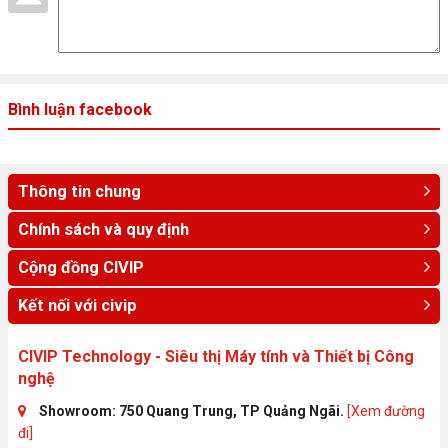
Màu sắc
Luna Grey
Chất liệu
PC-ABS (Top), PC-ABS (Bottom)
Bình luận facebook
Kích thước
359.6 x 264.8 x 22.1-25.2 mm
Thông tin chung
Chính sách và quy định
Cộng đồng CIVIP
Kết nối với civip
CIVIP Technology - Siêu thị Máy tính và Thiết bị Công
nghệ
Showroom: 750 Quang Trung, TP Quảng Ngãi.
[Xem đường
đi]