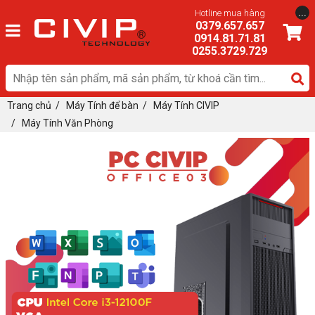
...
Hotline mua hàng
0379.657.657
0914.81.71.81
0255.3729.729
Trang chủ
/
Máy Tính để bàn
/
Máy Tính CIVIP
/
Máy Tính Văn Phòng